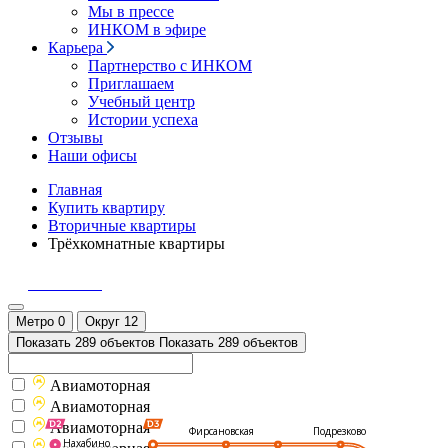
Мы в прессе
ИНКОМ в эфире
Карьера
Партнерство с ИНКОМ
Приглашаем
Учебный центр
Истории успеха
Отзывы
Наши офисы
Главная
Купить квартиру
Вторичные квартиры
Трёхкомнатные квартиры
Позвонить
Метро
0
Округ
12
Показать 289 объектов
Показать 289 объектов
Авиамоторная
Авиамоторная
Авиамоторная
Подрезково
Фирсановская
Нахабино