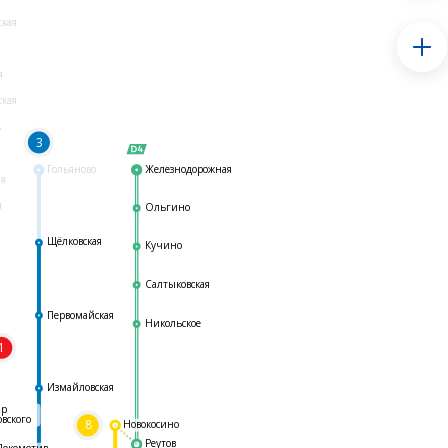
ская
я
ская
ь
3
Гольяново
Железнодорожная
ая
я
Ольгино
Щёлковская
Кучино
Салтыковская
Первомайская
Никольское
1
я
Измайловская
ар
овского
8
Новокосино
Реутов