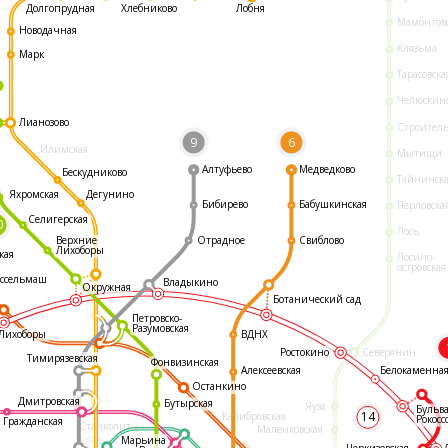
Долгопрудная
Хлебниково
Лобня
Мамонтов
Новодачная
Клязьма
Марк
Тарасовска
Челюскин
Лианозово
Строител
9
6
Илимская
Мытищи
Алтуфьево
Медведково
Бескудниково
Тайнинск
Яхромская
Дегунино
Бибирево
Бабушкинская
Перловска
Селигерская
0
Лось
Отрадное
Свиблово
Верхние
Лихоборы
кая
Лосино-
островская
ссельмаш
Владыкино
Окружная
Ботанический сад
Петровско-
Разумовская
ВДНХ
Лихоборы
Ростокино
Северянин
Тимирязевская
Фонвизинская
Белокаменна
Алексеевская
Останкино
Дмитровская
Бутырская
Яуза
Бульв
14
Калибровская
Рокосс
Гражданская
Станколит
Маленковская
Марьина