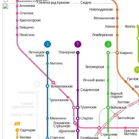
Авиамоторная
Зеленоград-Крюково
Сходня
Аникеевка
Новоподрезково
Опалиха
Молжаниново
Красногорская
Физтех
Химки
Павшино
Левобережная
Пенягино
3
7
2
Пятницкое
Планерная
Ховрино
шоссе
Митино
Беломорская
1
Грачёвс
Речной вокзал
*
Волоколамская
Мо
Сходненская
Ильинская
Водный
стадион
Трикотажная
Коптево
Рублево-
Архангельское
Тушинская
Войковская
Троице-Лыково
Балтийская
Мякинино
Спартак
Покровское-
Стрешнево
Одинцово
Красный
Щукинская
Балтиец
Стрешнево
Баковка
Строгино
Октябрьское