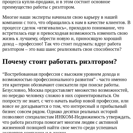
процесса купли-продажи, и в этом состоит основное
преимущество работы с риэлтором.
Многие наши эксперты начинали свою карьеру в нашей
компании с того, что обращались к нам в качестве клиентов. В
процессе сделок «втягивались», приходило понимание, что
встретилась еще и превосходная возможность изменить свою
жизнь к лучшему, обрести новую и, приносящую хороший
доход – профессию! Так что стоит подумать: вдруг работа
риэлтором – это ваш шанс реализовать свои способности?
Почему стоит работать риэлтором?
“Востребованная профессия с высоким уровнем дохода и
возможностью профессионального развития” - часто именно
эти критерии обозначают соискатели при поиске работы.
Безусловно, Москва предоставляет множество возможностей,
но нередко человеку сложно в них сориентироваться. Он
попросту не знает, с чего начать выбор новой профессии, или
вовсе не догадывается о том, что интересный и прибыльный
бизнес совсем рядом. Однако десятки реальных историй
позволяют специалистам ИНКОМ-Недвижимость утверждать,
что работа риэлтора помогает многим людям с активной
жизненной позицией найти свое место среди успешных
экспертов компании и в жизни.