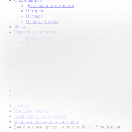
О компании
Деятельность компании
История
Награды
Наши партнёры
Журнал
Новости и аналитика
Пресс-центр
Новости рынка
Новости компании
Мы в прессе
ИНКОМ в эфире
Карьера
Партнерство с ИНКОМ
Приглашаем
Учебный центр
Истории успеха
Отзывы
Наши офисы
Главная
Продажа квартир
Квартиры в Подмосковье
Купить квартиру в новостройке
2-комнатная квартира в новостройке: д. Челобитьево,