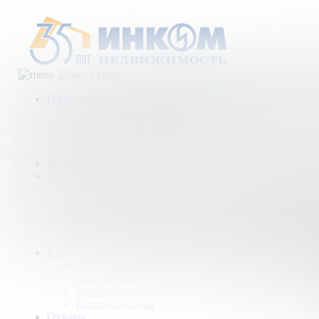
О компании
Деятельность компании
История
Награды
Наши партнеры
Журнал
Новости и аналитика
Пресс-центр
Новости рынка
Новости компании
Мы в прессе
ИНКОМ в эфире
Карьера
Партнерство с ИНКОМ
Приглашаем
Учебный центр
Истории успеха
Отзывы