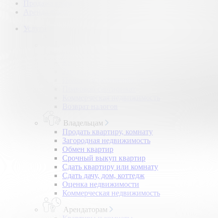
Продажа коммерческой недвижимости
Аренда коммерческой недвижимости
Услуги
Покупателям
Покупка квартир и комнат
Квартиры в новостройках
Загородная недвижимость
Помощь в получении ипотеки
Правовой сертификат
Коммерческая недвижимость
Возврат налогов
Владельцам
Продать квартиру, комнату
Загородная недвижимость
Обмен квартир
Срочный выкуп квартир
Сдать квартиру или комнату
Сдать дачу, дом, коттедж
Оценка недвижимости
Коммерческая недвижимость
Арендаторам