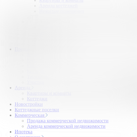
Квартиры и комнаты
Аренда коттеджей
Нежилые помещения
Застройщикам
Девелоперский консалтинг загородной
недвижимости
Управление продажами коттеджного поселка
Управление продажами жилого комплекса
Продажа
Квартиры и комнаты
Квартиры в новостройках
Гаражи и машиноместа
Коттеджи
Таунхаусы
Участки
Аренда
Квартиры и комнаты
Коттеджи
Новостройки
Коттеджные поселки
Коммерческая
Продажа коммерческой недвижимости
Аренда коммерческой недвижимости
Ипотека