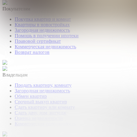
Покупателям
Покупка квартир и комнат
Квартиры в новостройках
Загородная недвижимость
Помощь в получении ипотеки
Правовой сертификат
Коммерческая недвижимость
Возврат налогов
Владельцам
Продать квартиру, комнату
Загородная недвижимость
Обмен квартир
Срочный выкуп квартир
Сдать квартиру или комнату
Сдать дачу, дом, коттедж
Оценка недвижимости
Коммерческая недвижимость