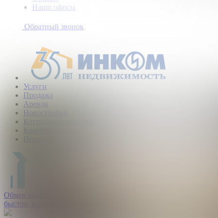
Наши офисы
+7
(495)
Обратный звонок
363-
10-
40
Услуги
Продажа
Аренда
Новостройки
Коттеджные поселки
Коммерческая
Ипотека
Обмен квартир:
быстро, выгодно, безопасно.