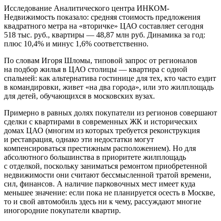
Исследование Аналитического центра ИНКОМ-
Недвижимость показало: средняя стоимость предложения
квадратного метра на «вторичке» ЦАО составляет сегодня
518 тыс. руб., квартиры — 48,87 млн руб. Динамика за год:
плюс 10,4% и минус 1,6% соответственно.
По словам Игоря Шломы, типовой запрос от регионалов
на подбор жилья в ЦАО столицы — квартира с одной
спальней: как альтернатива гостинице для тех, кто часто ездит
в командировки, живет «на два города», или это жилплощадь
для детей, обучающихся в московских вузах.
Примерно в равных долях покупатели из регионов совершают
сделки с квартирами в современных ЖК и исторических
домах ЦАО (многим из которых требуется реконструкция
и реставрация, однако эти недостатки могут
компенсироваться престижным расположением). Но для
абсолютного большинства в приоритете жилплощадь
с отделкой, поскольку заниматься ремонтом приобретенной
недвижимости они считают бессмысленной тратой времени,
сил, финансов. А наличие парковочных мест имеет куда
меньшее значение: если пока не планируется осесть в Москве,
то и свой автомобиль здесь ни к чему, рассуждают многие
иногородние покупатели квартир.