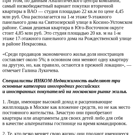
При этом, по данным Аналитического центра компании,
самый низкобюджетный вариант покупки вторичной
квартиры в ВАО — студия площадью 22 кв.м по цене 4,45
млн руб. Она располагается на 1-м этаже 9-этажного
панельного дома на Святоозерской улице в Косино-Ухтомском
районе. Самая дешевая квартира в Юго-Восточном округе
стоит 4,85 млн руб. Это студия площадью 20 кв. м на 1-м
этаже 17-этажного панельного дома на Рождественской улице
в районе Некрасовка.
«Среди продавцов экономичного жилья доля иностранцев
составляет около 5%; в основном они меняют одну квартиру
на другую, но, как правило, остаются в прежней локации», —
отмечает Галина Лукичева.
Специалисты ИНКОМ-Недвижимость выделяют три
основные категории иногородних российских
и иностранных покупателей на московском рынке жилья.
1. Люди, имеющие высокий доход и расценивающие
жилплощадь в Москве как вложение средств, но не как место
постоянного жительства. Зачастую они приобретают
квартиры или апартаменты для своих детей либо для себя
в качестве альтернативы гостинице на время командировок.
2. Те, кто резко меняет свою жизнь: они продают имеющееся