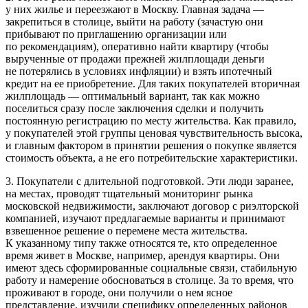
у них жилье и переезжают в Москву. Главная задача —
закрепиться в столице, выйти на работу (зачастую они
прибывают по приглашению организации или
по рекомендациям), оперативно найти квартиру (чтобы
вырученные от продажи прежней жилплощади деньги
не потерялись в условиях инфляции) и взять ипотечный
кредит на ее приобретение. Для таких покупателей вторичная
жилплощадь — оптимальный вариант, так как можно
поселиться сразу после заключения сделки и получить
постоянную регистрацию по месту жительства. Как правило,
у покупателей этой группы ценовая чувствительность высока,
и главным фактором в принятии решения о покупке является
стоимость объекта, а не его потребительские характеристики.
3. Покупатели с длительной подготовкой. Эти люди заранее,
на местах, проводят тщательный мониторинг рынка
московской недвижимости, заключают договор с риэлторской
компанией, изучают предлагаемые варианты и принимают
взвешенное решение о перемене места жительства.
К указанному типу также относятся те, кто определенное
время живет в Москве, например, арендуя квартиры. Они
имеют здесь сформированные социальные связи, стабильную
работу и намерение обосноваться в столице. За то время, что
проживают в городе, они получили о нем ясное
представление, изучили специфику определенных районов