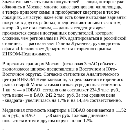
Значительная часть таких покупателей — люди, которые уже
обжились в Москве, многие ранее арендовали жилплощадь,
а теперь привозят семьи и приобретают квартиры в тех же
локациях. Зачастую, даже если есть более выгодные варианты
покупки в других районах, предпочитают оставаться в том,
который уже стал своим, — данная тенденция ярче
проявляется среди иностранных покупателей, которым
сложнее, чем регионалам из РФ, адаптироваться в российской
столице», — рассказывает Галина Лукичева, руководитель
офиса «Щелковское» Департамента вторичного рынка
ИНКОМ-Недвижимость.
В прежних границах Москвы (исключая ЗелАО) объекты
экономкласса широко представлены в Восточном и Юго-
Восточном округах. Согласно статистике Аналитического
центра ИНКОМ-Недвижимость, в предложении вторичного
рынка старой Москвы самая низкая усредненная стоимость
1 кв. м — в ЮВАО, сегодня она составляет 234,5 тыс. руб.,
чуть выше — в ВАО, 242,2 тыс. руб. За год средняя цена
«квадрата» увеличилась на 17% и на 14,8% соответственно.
Медианная стоимость квартиры в ЮВАО оценивается в 11,52
млн руб., в ВАО — 11,38 млн руб. Годовая динамика
показателя в том и другом округе: плюс 12%.