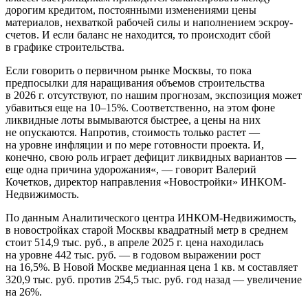
дорогим кредитом, постоянными изменениями цены
материалов, нехваткой рабочей силы и наполнением эскроу-
счетов. И если баланс не находится, то происходит сбой
в графике строительства.
Если говорить о первичном рынке Москвы, то пока
предпосылки для наращивания объемов строительства
в 2026 г. отсутствуют, по нашим прогнозам, экспозиция может
убавиться еще на 10–15%. Соответственно, на этом фоне
ликвидные лоты вымываются быстрее, а цены на них
не опускаются. Напротив, стоимость только растет —
на уровне инфляции и по мере готовности проекта. И,
конечно, свою роль играет дефицит ликвидных вариантов —
еще одна причина удорожания«, — говорит Валерий
Кочетков, директор направления «Новостройки» ИНКОМ-
Недвижимость.
По данным Аналитического центра ИНКОМ-Недвижимость,
в новостройках старой Москвы квадратный метр в среднем
стоит 514,9 тыс. руб., в апреле 2025 г. цена находилась
на уровне 442 тыс. руб. — в годовом выражении рост
на 16,5%. В Новой Москве медианная цена 1 кв. м составляет
320,9 тыс. руб. против 254,5 тыс. руб. год назад — увеличение
на 26%.