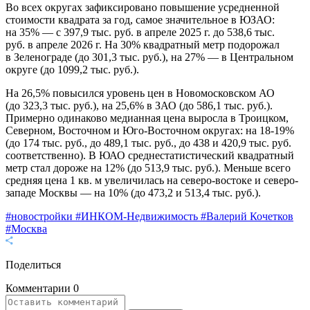
Во всех округах зафиксировано повышение усредненной
стоимости квадрата за год, самое значительное в ЮЗАО:
на 35% — с 397,9 тыс. руб. в апреле 2025 г. до 538,6 тыс.
руб. в апреле 2026 г. На 30% квадратный метр подорожал
в Зеленограде (до 301,3 тыс. руб.), на 27% — в Центральном
округе (до 1099,2 тыс. руб.).
На 26,5% повысился уровень цен в Новомосковском АО
(до 323,3 тыс. руб.), на 25,6% в ЗАО (до 586,1 тыс. руб.).
Примерно одинаково медианная цена выросла в Троицком,
Северном, Восточном и Юго-Восточном округах: на 18-19%
(до 174 тыс. руб., до 489,1 тыс. руб., до 438 и 420,9 тыс. руб.
соответственно). В ЮАО среднестатистический квадратный
метр стал дороже на 12% (до 513,9 тыс. руб.). Меньше всего
средняя цена 1 кв. м увеличилась на северо-востоке и северо-
западе Москвы — на 10% (до 473,2 и 513,4 тыс. руб.).
#новостройки
#ИНКОМ-Недвижимость
#Валерий Кочетков
#Москва
Поделиться
Комментарии
0