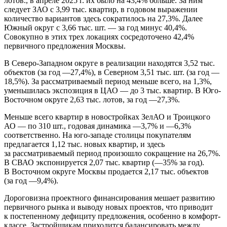
лотов., в апреле 2025 г. их было на 43,4% больше. За ним
следует ЗАО с 3,99 тыс. квартир, в годовом выражении
количество вариантов здесь сократилось на 27,3%. Далее
Южный округ с 3,66 тыс. шт. — за год минус 40,4%.
Совокупно в этих трех локациях сосредоточено 42,4%
первичного предложения Москвы.
В Северо-Западном округе в реализации находятся 3,52 тыс.
объектов (за год —27,4%), в Северном 3,51 тыс. шт. (за год —
18,5%). За рассматриваемый период меньше всего, на 1,3%,
уменьшилась экспозиция в ЦАО — до 3 тыс. квартир. В Юго-
Восточном округе 2,63 тыс. лотов, за год —27,3%.
Меньше всего квартир в новостройках ЗелАО и Троицкого
АО — по 310 шт., годовая динамика —3,7% и —6,3%
соответственно. На юго-западе столицы покупателям
предлагается 1,12 тыс. новых квартир, и здесь
за рассматриваемый период произошло сокращение на 26,7%.
В СВАО экспонируется 2,07 тыс. квартир (—35% за год).
В Восточном округе Москвы продается 2,17 тыс. объектов
(за год —9,4%).
Дороговизна проектного финансирования мешает развитию
первичного рынка и выводу новых проектов, что приводит
к постепенному дефициту предложения, особенно в комфорт-
классе. Застройщикам приходится балансировать между