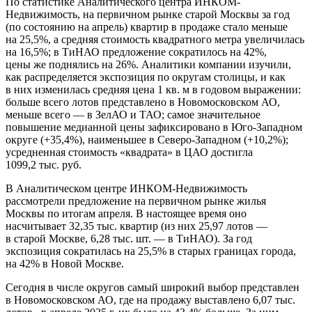
По статистике Аналитического центра ИНКОМ-
Недвижимость, на первичном рынке старой Москвы за год
(по состоянию на апрель) квартир в продаже стало меньше
на 25,5%, а средняя стоимость квадратного метра увеличилась
на 16,5%; в ТиНАО предложение сократилось на 42%,
цены же поднялись на 26%. Аналитики компании изучили,
как распределяется экспозиция по округам столицы, и как
в них изменилась средняя цена 1 кв. м в годовом выражении:
больше всего лотов представлено в Новомосковском АО,
меньше всего — в ЗелАО и ТАО; самое значительное
повышение медианной цены зафиксировано в Юго-Западном
округе (+35,4%), наименьшее в Северо-Западном (+10,2%);
усредненная стоимость «квадрата» в ЦАО достигла
1099,2 тыс. руб.
В Аналитическом центре ИНКОМ-Недвижимость
рассмотрели предложение на первичном рынке жилья
Москвы по итогам апреля. В настоящее время оно
насчитывает 32,35 тыс. квартир (из них 25,97 лотов —
в старой Москве, 6,28 тыс. шт. — в ТиНАО). За год
экспозиция сократилась на 25,5% в старых границах города,
на 42% в Новой Москве.
Сегодня в числе округов самый широкий выбор представлен
в Новомосковском АО, где на продажу выставлено 6,07 тыс.