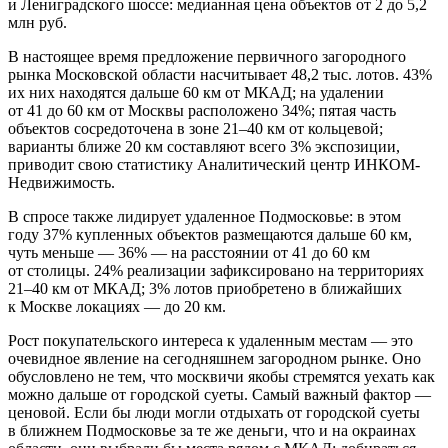
и Лениградского шоссе: медианная цена объектов от 2 до 5,2
млн руб.
В настоящее время предложение первичного загородного
рынка Московской области насчитывает 48,2 тыс. лотов. 43%
их них находятся дальше 60 км от МКАД; на удалении
от 41 до 60 км от Москвы расположено 34%; пятая часть
объектов сосредоточена в зоне 21–40 км от кольцевой;
варианты ближе 20 км составляют всего 3% экспозиции,
приводит свою статистику Аналитический центр ИНКОМ-
Недвижимость.
В спросе также лидирует удаленное Подмосковье: в этом
году 37% купленных объектов размещаются дальше 60 км,
чуть меньше — 36% — на расстоянии от 41 до 60 км
от столицы. 24% реализации зафиксировано на территориях
21–40 км от МКАД; 3% лотов приобретено в ближайших
к Москве локациях — до 20 км.
Рост покупательского интереса к удаленным местам — это
очевидное явление на сегодняшнем загородном рынке. Оно
обусловлено не тем, что москвичи якобы стремятся уехать как
можно дальше от городской суеты. Самый важный фактор —
ценовой. Если бы люди могли отдыхать от городской суеты
в ближнем Подмосковье за те же деньги, что и на окраинах