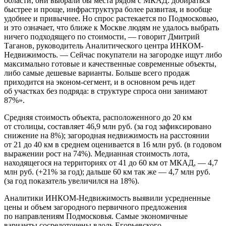
области, они выбрали бы места рядом с МКАД: добираться
быстрее и проще, инфраструктура более развитая, и вообще
удобнее и привычнее. Но спрос растекается по Подмосковью,
и это означает, что ближе к Москве людям не удалось выбрать
ничего подходящего по стоимости, — говорит Дмитрий
Таганов, руководитель Аналитического центра ИНКОМ-
Недвижимость. — Сейчас покупатели на загородке ищут либо
максимально готовые и качественные современные объекты,
либо самые дешевые варианты. Больше всего продаж
приходится на эконом-сегмент, и в основном речь идет
об участках без подряда: в структуре спроса они занимают
87%».
Средняя стоимость объекта, расположенного до 20 км
от столицы, составляет 46,9 млн руб. (за год зафиксировано
снижение на 8%); загородная недвижимость на расстоянии
от 21 до 40 км в среднем оценивается в 16 млн руб. (в годовом
выражении рост на 74%). Медианная стоимость лота,
находящегося на территориях от 41 до 60 км от МКАД, — 4,7
млн руб. (+21% за год); дальше 60 км так же — 4,7 млн руб.
(за год показатель увеличился на 18%).
Аналитики ИНКОМ-Недвижимость выявили усредненные
цены и объем загородного первичного предложения
по направлениям Подмосковья. Самые экономичные
варианты сосредоточены вдоль Егорьевского,