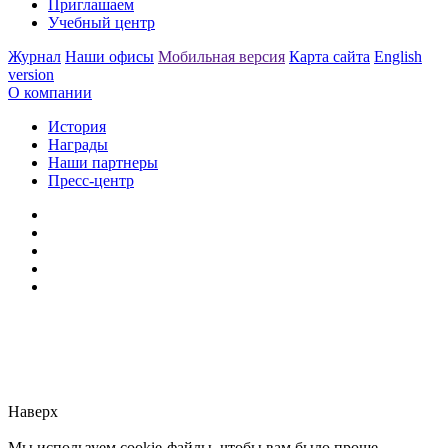
Приглашаем
Учебный центр
Журнал
Наши офисы
Мобильная версия
Карта сайта
English
version
О компании
История
Награды
Наши партнеры
Пресс-центр
Заметили ошибку?
Сообщите нам, пожалуйста,
через
форму обратной связи.
Наверх
Мы используем cookie-файлы, чтобы вам было проще