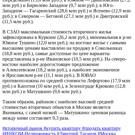
млн руб.) и Бирюлево Западное (9,7 млн руб.); в Юго-
Западном — Гагаринский (28,6 млн руб.) и Ясенево (12,9 млн
руб.); в Северном — Беговой (27,1 млн руб.) и Дмитровский
(11,5 млн руб.).
В СЗАО максимальная стоимость вторичного жилья
зафиксирована в Куркине (26,2 млн руб.), минимальная в р-не
Южное Тушино (12,0 млн руб.); на востоке жилье с самыми
высокими ценами выставлено на продажу в Сокольниках
(18,8 млн руб.), самые доступные по цене варианты
представлены в р-не Ивановское (10,5 млн руб.). На северо-
востоке наиболее дорогостоящее предложение
в Алексеевском (18,2 млн руб.), а наиболее экономичное
в Ярославском р-не (11,1 млн руб.). В ЮВАО
противоположны по средней стоимости Лефортово (17,9 млн
руб.) и Капотня (10 млн руб.), в Зеленограде Крюково (12,8
млн руб.) и Матушкино (9,6 млн руб.).
Таким образом, районом с наиболее высокой средней
стоимостью вторичных объектов в Москве является
Якиманка, с самой низкой — Матушкино: ценовая разница
между ними составляет 9,3 раза.
#вторичный рынок
#купить квартиру
#продать квартиру
#ИНКОМ-Недвижимость
#Дмитрий Таганов
#Москва