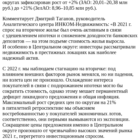
округах зафиксирован рост от +2% (ЗАО: 20,01–20,38 млн
руб.) до +21% (ЗелАО: 8,96–10,85 млн руб.).
Комментирует Дмитрий Таганов, руководитель
Аналитического центра ИНКОМ-Недвижимость: «В 2021 г.
спрос на вторичное жилье был очень активным в связи
с удешевлением ипотеки и снижением доходности банковских
депозитов — на этом подъеме стоимость жилья выросла.
И особенно в Центральном округе: инвесторы рассматривали
недвижимость в престижных локациях как наиболее
надежный актив.
С 2022 г. мы наблюдаем стагнацию на вторичке: под
влиянием внешних факторов рынок менялся, но ни падения,
ни взлета цен не произошло. Охлаждение интереса
покупателей в связи с подорожанием ипотеки могло бы
сократить стоимость, однако этому мешает перманентный
дефицит ликвидного предложения и общая инфляция.
Максимальный рост средних цен по округам на 21%
в пятилетней ретроспективе мы объясняем
востребованностью у покупателей экономичных лотов,
соответственно, они первыми вымываются из экспозиции.
Сокращение цены предложения именно в Центральном
округе произошло от чрезвычайно высоких значений рынка
2021 г., перегретого инвестиционным спросом.