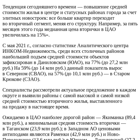
Тенденция сегодняшнего времени — повышение средней
стоимости жилья в центре и статусных районах города за счет
элитных новостроек: все больше квартир переходит
во вторичный сегмент, меняя его структуру. Например, за пять
месяцев этого года медианная цена вторички в ЦАО
увеличилась на 15%».
С мая 2021 г., согласно статистике Аналитического центра
ИНКОМ-Недвижимость, среди всех столичных районов
наибольший подъем средней стоимости объектов
зафиксирован в Даниловском (ЮАО), на 77% (до 27,2 млн
руб.) На 59% (до 14 млн руб.) данный показатель вырос
в Северном (СВАО), на 57% (до 10,1 млн руб.) — в Старом
Крюкове (СЗАО).
Специалисты рассмотрели актуальное предложение в каждом
округе и выявили районы с самой высокой и самой низкой
средней стоимостью вторичного жилья, выставленного
на продажу в настоящее время.
Ожидаемо в ЦАО наиболее дорогой район — Якиманка (89,4
млн руб.), а минимальная средняя стоимость вторички —
в Таганском (23,9 млн руб.); в Западном АО ценовыми
антиподами являются Раменки (42,9 млн руб.) и Ново-
Переделкино (13,6 млн руб.); в Южном — Даниловский (27,2