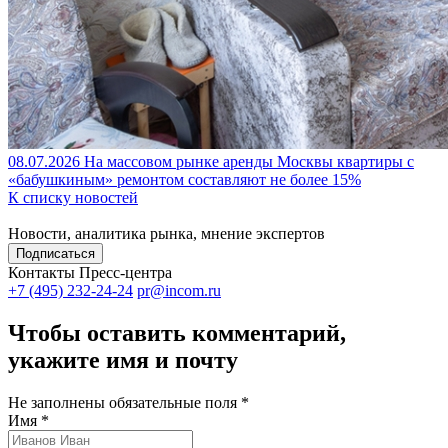
08.07.2026
На массовом рынке аренды Москвы квартиры с
«бабушкиным» ремонтом составляют не более 15%
К списку новостей
Новости, аналитика рынка, мнение экспертов
Подписаться
Контакты Пресс-центра
+7 (495) 232-24-24
pr@incom.ru
Чтобы оставить комментарий,
укажите имя и почту
Не заполнены обязательные поля *
Имя *