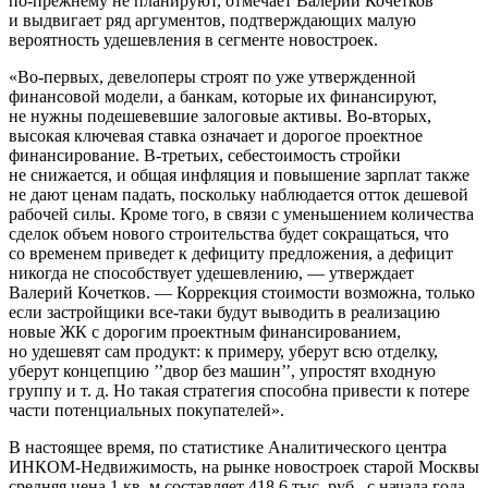
по-прежнему не планируют, отмечает Валерий Кочетков
и выдвигает ряд аргументов, подтверждающих малую
вероятность удешевления в сегменте новостроек.
«Во-первых, девелоперы строят по уже утвержденной
финансовой модели, а банкам, которые их финансируют,
не нужны подешевевшие залоговые активы. Во-вторых,
высокая ключевая ставка означает и дорогое проектное
финансирование. В-третьих, себестоимость стройки
не снижается, и общая инфляция и повышение зарплат также
не дают ценам падать, поскольку наблюдается отток дешевой
рабочей силы. Кроме того, в связи с уменьшением количества
сделок объем нового строительства будет сокращаться, что
со временем приведет к дефициту предложения, а дефицит
никогда не способствует удешевлению, — утверждает
Валерий Кочетков. — Коррекция стоимости возможна, только
если застройщики все-таки будут выводить в реализацию
новые ЖК с дорогим проектным финансированием,
но удешевят сам продукт: к примеру, уберут всю отделку,
уберут концепцию ’’двор без машин’’, упростят входную
группу и т. д. Но такая стратегия способна привести к потере
части потенциальных покупателей».
В настоящее время, по статистике Аналитического центра
ИНКОМ-Недвижимость, на рынке новостроек старой Москвы
средняя цена 1 кв. м составляет 418,6 тыс. руб., с начала года