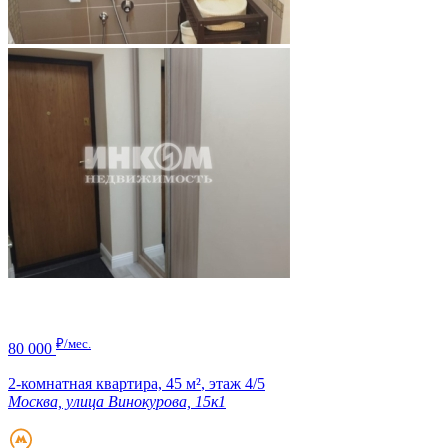
₽/мес.
80 000
2-комнатная квартира,
45 м²
,
этаж 4/5
Москва, улица Винокурова, 15к1