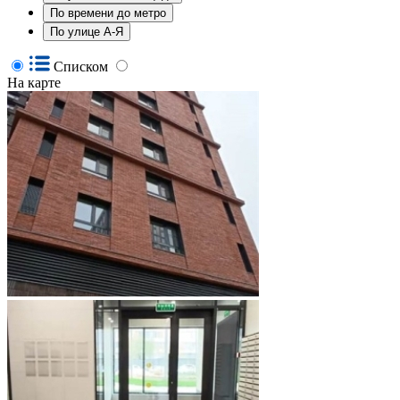
По времени до метро
По улице А-Я
Списком
На карте