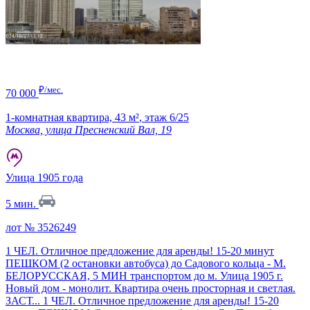
₽/мес.
70 000
1-комнатная квартира,
43 м²
,
этаж 6/25
Москва, улица Пресненский Вал, 19
Улица 1905 года
5 мин.
лот № 3526249
1 ЧЕЛ. Отличное предложение для аренды! 15-20 минут
ПЕШКОМ (2 остановки автобуса) до Садового кольца - М.
БЕЛОРУССКАЯ, 5 МИН транспортом до м. Улица 1905 г.
Новый дом - монолит. Квартира очень просторная и светлая.
ЗАСТ...
1 ЧЕЛ. Отличное предложение для аренды! 15-20