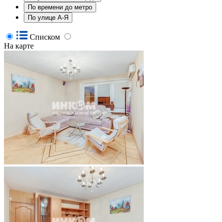
По времени до метро
По улице А-Я
Списком
На карте