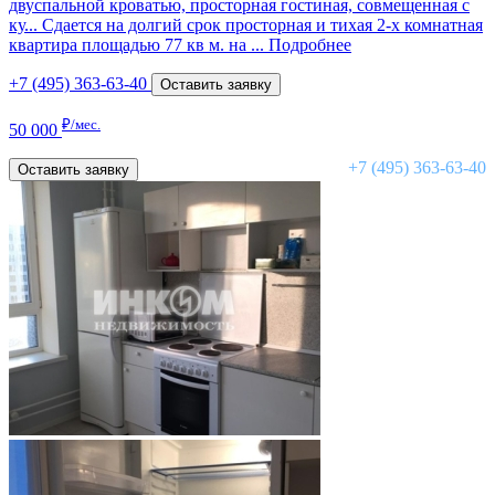
двуспальной кроватью, просторная гостиная, совмещенная с
ку...
Сдается на долгий срок просторная и тихая 2-х комнатная
квартира площадью 77 кв м. на ...
Подробнее
+7 (495) 363-63-40
Оставить заявку
₽/мес.
50 000
+7 (495) 363-63-40
Оставить заявку