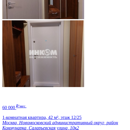
₽/мес.
60 000
1-комнатная квартира,
42 м²
,
этаж 12/25
Москва, Новомосковский административный округ, район
Коммунарка, Саларьевская улица, 10к2