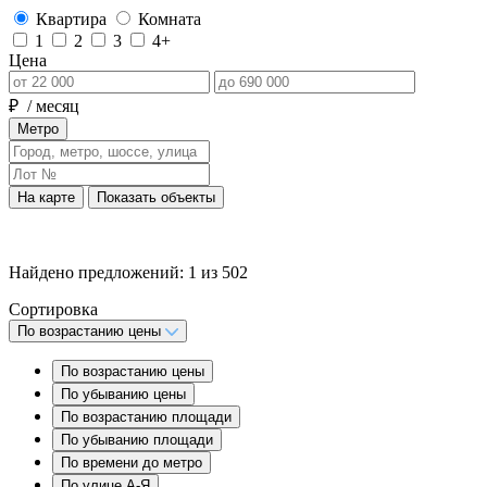
Квартира
Комната
1
2
3
4+
Цена
₽
/ месяц
Метро
На карте
Показать объекты
Найдено предложений:
1
из
502
Сортировка
По возрастанию цены
По возрастанию цены
По убыванию цены
По возрастанию площади
По убыванию площади
По времени до метро
По улице А-Я