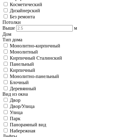
Косметический
Дизайнерский
Без ремонта
Потолки
Выше
м
Дом
Тип дома
Монолитно-кирпичный
Монолитный
Кирпичный Сталинский
Панельный
Кирпичный
Монолитно-панельный
Блочный
Деревянный
Вид из окна
Двор
Двор/Улица
Улица
Парк
Панорамный вид
Набережная
Лифты