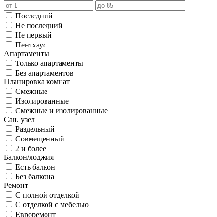
Последний
Не последний
Не первый
Пентхаус
Апартаменты
Только апартаменты
Без апартаментов
Планировка комнат
Смежные
Изолированные
Смежные и изолированные
Сан. узел
Раздельный
Совмещенный
2 и более
Балкон/лоджия
Есть балкон
Без балкона
Ремонт
С полной отделкой
С отделкой с мебелью
Евроремонт