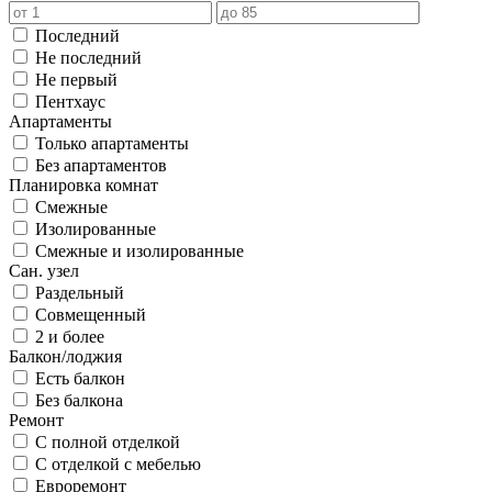
Последний
Не последний
Не первый
Пентхаус
Апартаменты
Только апартаменты
Без апартаментов
Планировка комнат
Смежные
Изолированные
Смежные и изолированные
Сан. узел
Раздельный
Совмещенный
2 и более
Балкон/лоджия
Есть балкон
Без балкона
Ремонт
С полной отделкой
С отделкой с мебелью
Евроремонт