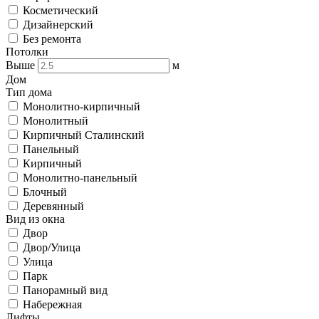
Косметический
Дизайнерский
Без ремонта
Потолки
Выше
м
Дом
Тип дома
Монолитно-кирпичный
Монолитный
Кирпичный Сталинский
Панельный
Кирпичный
Монолитно-панельный
Блочный
Деревянный
Вид из окна
Двор
Двор/Улица
Улица
Парк
Панорамный вид
Набережная
Лифты